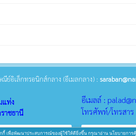
รษณีย์อิเล็กทรอนิกส์กลาง (อีเมลกลาง) :
saraban@na
อีเมลล์ : palad
มแท่ง
โทรศัพท์/โทรสาร
ลราชธานี
public
ท่ง
พัฒนาระบบ :
www.ts-local.com
นโยบายเว็บไซต์
นโย
ี้ เพื่อพัฒนาประสบการณ์ของผู้ใช้ให้ดียิ่งขึ้น กรุณาอ่าน นโยบายการค