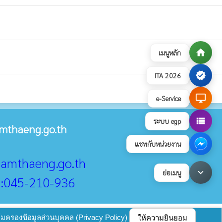
home
เมนูหลัก
verified
ITA 2026
desktop_windows
e-Service
view_list
ระบบ egp
mthaeng.go.th
แชทกับหน่วยงาน
@namthaeng.go.th
keyboard_arrow_down
ย่อเมนู
 :045-210-936
บายการคุ้มครองข้อมูลส่วนบุคคล
update : 17 กรกฎาคม 2569
ุ้มครองข้อมูลส่วนบุคคล (Privacy Policy)
ให้ความยินยอม