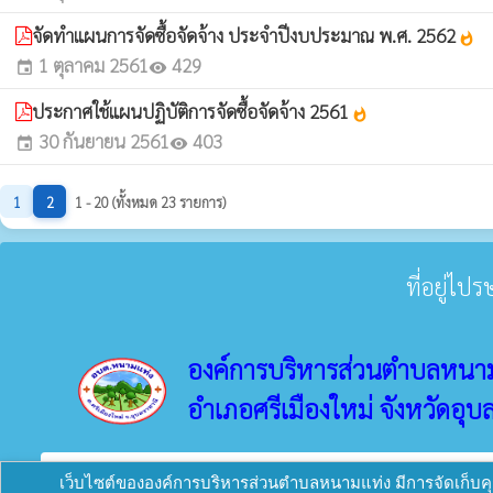
จัดทำแผนการจัดซื้อจัดจ้าง ประจำปีงบประมาณ พ.ศ. 2562
whatshot
1 ตุลาคม 2561
429
event
visibility
ประกาศใช้แผนปฏิบัติการจัดซื้อจัดจ้าง 2561
whatshot
30 กันยายน 2561
403
event
visibility
1
2
1 - 20 (ทั้งหมด 23 รายการ)
ที่อยู่ไป
องค์การบริหารส่วนตำบลหนา
อำเภอศรีเมืองใหม่ จังหวัดอุบ
verified_user
ผู้ดูแลระบบ
copyright © 2025
องค์การบริหารส่วนตำบลหนามแ
เว็บไซต์ขององค์การบริหารส่วนตำบลหนามแท่ง มีการจัดเก็บคุกก