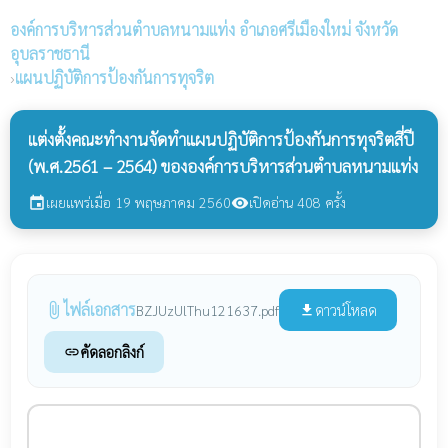
องค์การบริหารส่วนตำบลหนามแท่ง
อำเภอศรีเมืองใหม่ จังหวัด
อุบลราชธานี
›
แผนปฏิบัติการป้องกันการทุจริต
แต่งตั้งคณะทำงานจัดทำแผนปฏิบัติการป้องกันการทุจริตสี่ปี
(พ.ศ.2561 – 2564) ขององค์การบริหารส่วนตำบลหนามแท่ง
เผยแพร่เมื่อ 19 พฤษภาคม 2560
เปิดอ่าน 408 ครั้ง
event
visibility
ไฟล์เอกสาร
attach_file
ดาวน์โหลด
BZJUzUlThu121637.pdf
file_download
คัดลอกลิงก์
link