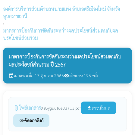
องค์การบริหารส่วนตำบลหนามแท่ง
อำเภอศรีเมืองใหม่ จังหวัด
อุบลราชธานี
›
มาตรการป้องกันการขัดกันระหว่างผลประโยชน์ส่วนตนกับผล
ประโยชน์ส่วนร่วม
มาตรการป้องกันการขัดกันระหว่างผลประโยชน์ส่วนตนกับ
ผลประโยชน์ส่วนรวม ปี 2567
เผยแพร่เมื่อ 17 ตุลาคม 2566
เปิดอ่าน 196 ครั้ง
event
visibility
ไฟล์เอกสาร
attach_file
ดาวน์โหลด
Xz8yguuTue33713.pdf
file_download
คัดลอกลิงก์
link