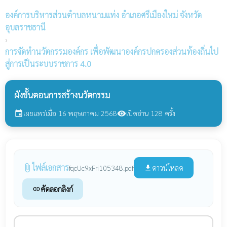
องค์การบริหารส่วนตำบลหนามแท่ง
อำเภอศรีเมืองใหม่ จังหวัด
อุบลราชธานี
›
การจัดทำนวัตกรรมองค์กร เพื่อพัฒนาองค์กรปกครองส่วนท้องถิ่นไป
สู่การเป็นระบบราชการ 4.0
ผังขั้นตอนการสร้างนวัตกรรม
เผยแพร่เมื่อ 16 พฤษภาคม 2568
เปิดอ่าน 128 ครั้ง
event
visibility
ไฟล์เอกสาร
attach_file
ดาวน์โหลด
fqcUc9xFri105348.pdf
file_download
คัดลอกลิงก์
link