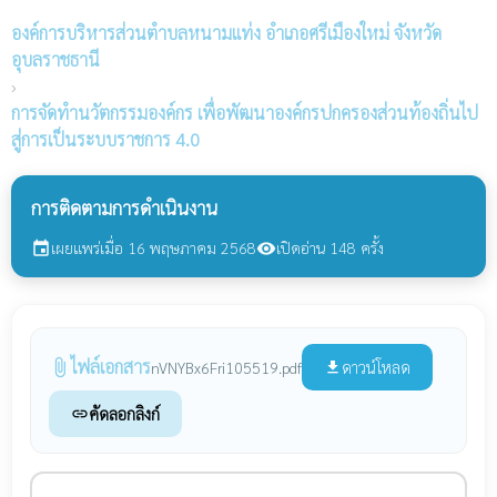
องค์การบริหารส่วนตำบลหนามแท่ง
อำเภอศรีเมืองใหม่ จังหวัด
อุบลราชธานี
›
การจัดทำนวัตกรรมองค์กร เพื่อพัฒนาองค์กรปกครองส่วนท้องถิ่นไป
สู่การเป็นระบบราชการ 4.0
การติดตามการดำเนินงาน
เผยแพร่เมื่อ 16 พฤษภาคม 2568
เปิดอ่าน 148 ครั้ง
event
visibility
ไฟล์เอกสาร
attach_file
ดาวน์โหลด
nVNYBx6Fri105519.pdf
file_download
คัดลอกลิงก์
link