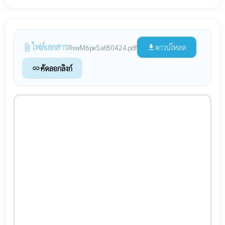
ไฟล์เอกสาร
attach_file
ดาวน์โหลด
RxwM6peSat80424.pdf
file_download
คัดลอกลิงก์
link