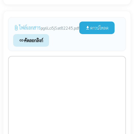
ไฟล์เอกสาร
attach_file
ดาวน์โหลด
pg6Lo5jSat82245.pdf
file_download
คัดลอกลิงก์
link