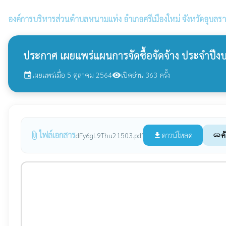
องค์การบริหารส่วนตำบลหนามแท่ง
อำเภอศรีเมืองใหม่ จังหวัดอุบลร
ประกาศ เผยแพร่แผนการจัดซื้อจัดจ้าง ประจำปี
เผยแพร่เมื่อ 5 ตุลาคม 2564
เปิดอ่าน 363 ครั้ง
event
visibility
ไฟล์เอกสาร
attach_file
ดาวน์โหลด
ค
dFy6gL9Thu21503.pdf
file_download
link