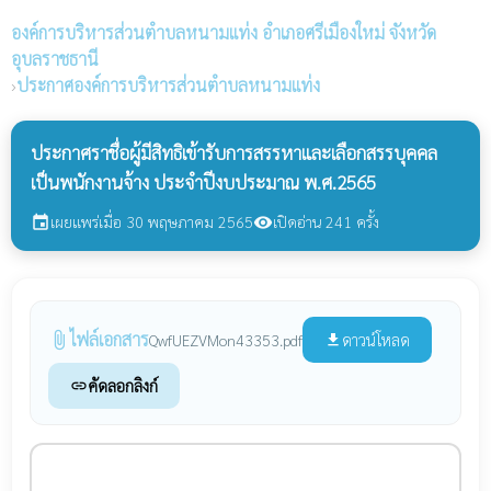
องค์การบริหารส่วนตำบลหนามแท่ง
อำเภอศรีเมืองใหม่ จังหวัด
อุบลราชธานี
›
ประกาศองค์การบริหารส่วนตำบลหนามแท่ง
ประกาศราชื่อผู้มีสิทธิเข้ารับการสรรหาและเลือกสรรบุคคล
เป็นพนักงานจ้าง ประจำปีงบประมาณ พ.ศ.2565
เผยแพร่เมื่อ 30 พฤษภาคม 2565
เปิดอ่าน 241 ครั้ง
event
visibility
ไฟล์เอกสาร
attach_file
ดาวน์โหลด
QwfUEZVMon43353.pdf
file_download
คัดลอกลิงก์
link