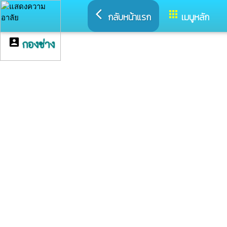
arrow_back_ios
apps
กลับหน้าแรก
เมนูหลัก
account_box
กองช่าง