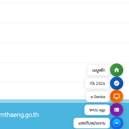
home
เมนูหลัก
verified
ITA 2026
desktop_windows
e-Service
view_list
ระบบ egp
mthaeng.go.th
แชทกับหน่วยงาน