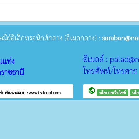
รษณีย์อิเล็กทรอนิกส์กลาง (อีเมลกลาง) :
saraban@na
อีเมลล์ : palad
มแท่ง
โทรศัพท์/โทรสาร
ลราชธานี
public
ท่ง
พัฒนาระบบ :
www.ts-local.com
นโยบายเว็บไซต์
นโย