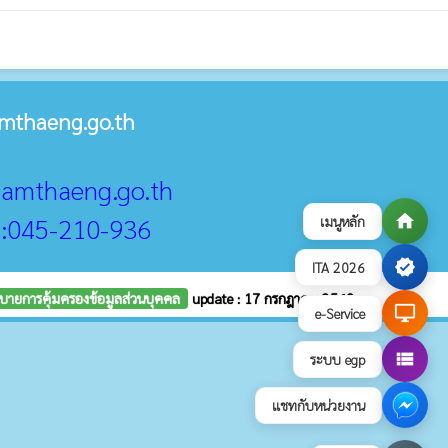
mthaeng.go.th
@namthaeng.go.th
home
 :045-210-936
เมนูหลัก
verified
ITA 2026
บายการคุ้มครองข้อมูลส่วนบุคคล
update : 17 กรกฎาคม 2569
desktop_windows
e-Service
view_list
ระบบ egp
แชทกับหน่วยงาน